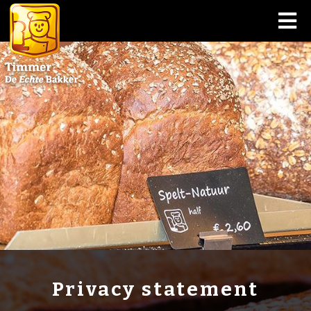
WINKELS
ASSORTIMENT
SPECIALE TAARTEN
NIEUWS
WEBSHOP
OVER ONS
Privacy statement
VACATURES